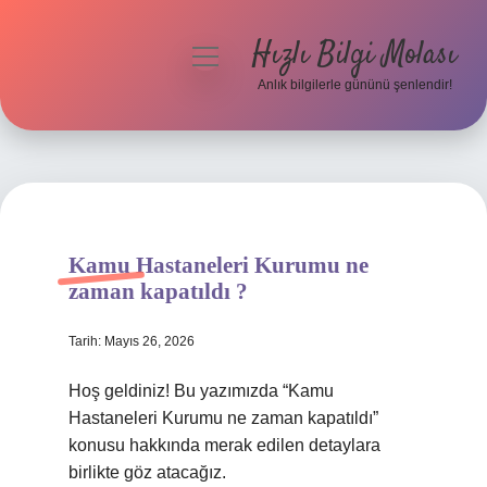
Hızlı Bilgi Molası
menüyü
aç
Anlık bilgilerle gününü şenlendir!
Anasayfa
Gizlilik Politikası
Yasal Uyarı
Kamu Hastaneleri Kurumu ne
Hakkımızda
zaman kapatıldı ?
Tarih: Mayıs 26, 2026
Hoş geldiniz! Bu yazımızda “Kamu
Hastaneleri Kurumu ne zaman kapatıldı”
konusu hakkında merak edilen detaylara
birlikte göz atacağız.