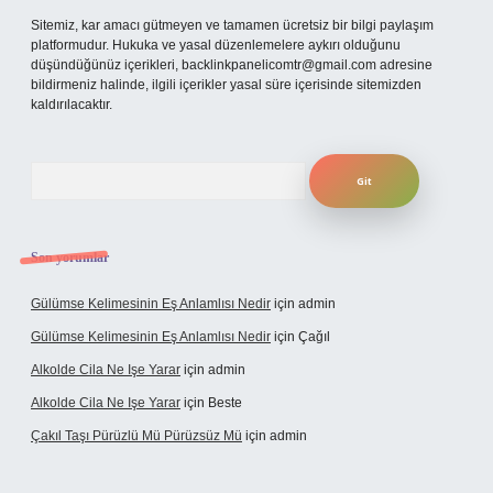
Sitemiz, kar amacı gütmeyen ve tamamen ücretsiz bir bilgi paylaşım
platformudur. Hukuka ve yasal düzenlemelere aykırı olduğunu
düşündüğünüz içerikleri,
backlinkpanelicomtr@gmail.com
adresine
bildirmeniz halinde, ilgili içerikler yasal süre içerisinde sitemizden
kaldırılacaktır.
Arama
Son yorumlar
Gülümse Kelimesinin Eş Anlamlısı Nedir
için
admin
Gülümse Kelimesinin Eş Anlamlısı Nedir
için
Çağıl
Alkolde Cila Ne Işe Yarar
için
admin
Alkolde Cila Ne Işe Yarar
için
Beste
Çakıl Taşı Pürüzlü Mü Pürüzsüz Mü
için
admin