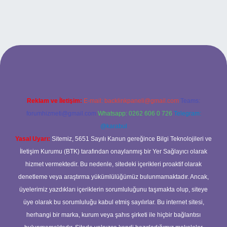
abet
Reklam ve İletişim:
E-mail:
backlinkpaneli@gmail.com
Teams:
forumhizmeti@gmail.com
Whatsapp: 0262 606 0 726
Telegram:
@karabul
Yasal Uyarı:
Sitemiz, 5651 Sayılı Kanun gereğince Bilgi Teknolojileri ve
İletişim Kurumu (BTK) tarafından onaylanmış bir Yer Sağlayıcı olarak
hizmet vermektedir. Bu nedenle, sitedeki içerikleri proaktif olarak
denetleme veya araştırma yükümlülüğümüz bulunmamaktadır. Ancak,
üyelerimiz yazdıkları içeriklerin sorumluluğunu taşımakta olup, siteye
üye olarak bu sorumluluğu kabul etmiş sayılırlar. Bu internet sitesi,
herhangi bir marka, kurum veya şahıs şirketi ile hiçbir bağlantısı