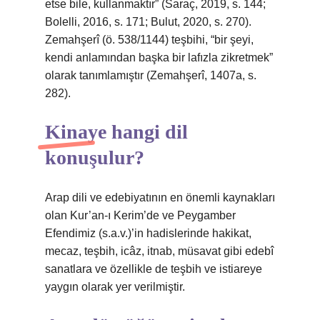
etse bile, kullanmaktır” (Saraç, 2019, s. 144;
Bolelli, 2016, s. 171; Bulut, 2020, s. 270).
Zemahşerî (ö. 538/1144) teşbihi, “bir şeyi,
kendi anlamından başka bir lafızla zikretmek”
olarak tanımlamıştır (Zemahşerî, 1407a, s.
282).
Kinaye hangi dil
konuşulur?
Arap dili ve edebiyatının en önemli kaynakları
olan Kur’an-ı Kerim’de ve Peygamber
Efendimiz (s.a.v.)’in hadislerinde hakikat,
mecaz, teşbih, icâz, itnab, müsavat gibi edebî
sanatlara ve özellikle de teşbih ve istiareye
yaygın olarak yer verilmiştir.