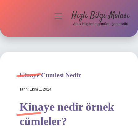
Hızlı Bilgi Molası
menüyü
aç
Anlık bilgilerle gününü şenlendir!
Anasayfa
Gizlilik Politikası
Yasal Uyarı
Kinaye Cumlesi Nedir
Hakkımızda
Tarih: Ekim 1, 2024
Kinaye nedir örnek
cümleler?