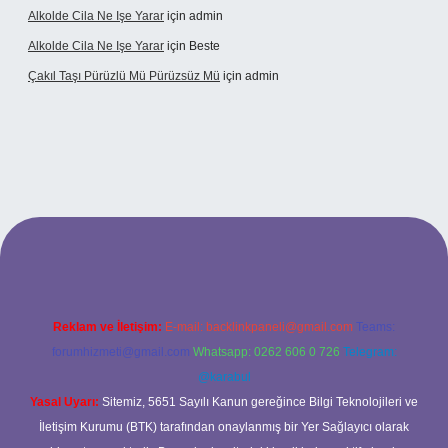
Alkolde Cila Ne Işe Yarar
için
admin
Alkolde Cila Ne Işe Yarar
için
Beste
Çakıl Taşı Pürüzlü Mü Pürüzsüz Mü
için
admin
abet
Reklam ve İletişim:
E-mail:
backlinkpaneli@gmail.com
Teams:
forumhizmeti@gmail.com
Whatsapp: 0262 606 0 726
Telegram:
@karabul
Yasal Uyarı:
Sitemiz, 5651 Sayılı Kanun gereğince Bilgi Teknolojileri ve
İletişim Kurumu (BTK) tarafından onaylanmış bir Yer Sağlayıcı olarak