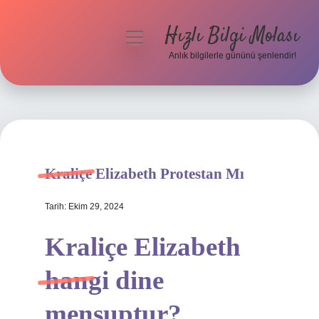
Hızlı Bilgi Molası
menüyü
aç
Anlık bilgilerle gününü şenlendir!
Anasayfa
Gizlilik Politikası
Yasal Uyarı
Kraliçe Elizabeth Protestan Mı
Hakkımızda
Tarih: Ekim 29, 2024
Kraliçe Elizabeth
hangi dine
mensuptur?