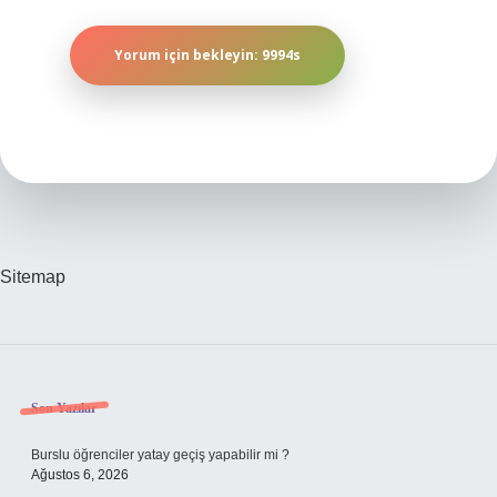
Sitemap
Sidebar
Son Yazılar
Burslu öğrenciler yatay geçiş yapabilir mi ?
Ağustos 6, 2026