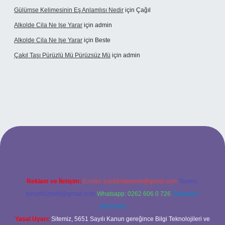
Gülümse Kelimesinin Eş Anlamlısı Nedir
için
Çağıl
Alkolde Cila Ne Işe Yarar
için
admin
Alkolde Cila Ne Işe Yarar
için
Beste
Çakıl Taşı Pürüzlü Mü Pürüzsüz Mü
için
admin
t
Reklam ve İletişim:
E-mail:
backlinkpaneli@gmail.com
Teams:
forumhizmeti@gmail.com
Whatsapp: 0262 606 0 726
Telegram:
@karabul
Yasal Uyarı:
Sitemiz, 5651 Sayılı Kanun gereğince Bilgi Teknolojileri ve