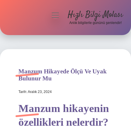
Hızlı Bilgi Molası
menüyü
aç
Anlık bilgilerle gününü şenlendir!
Anasayfa
Gizlilik Politikası
Yasal Uyarı
Manzum Hikayede Ölçü Ve Uyak
Hakkımızda
Bulunur Mu
Tarih: Aralık 23, 2024
Manzum hikayenin
özellikleri nelerdir?