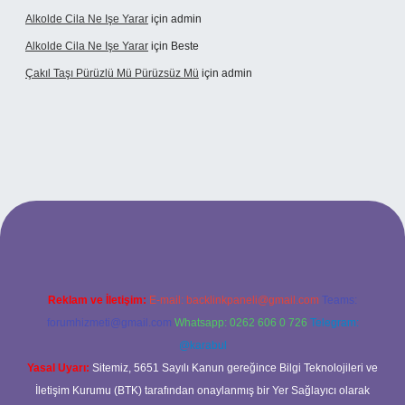
Alkolde Cila Ne Işe Yarar
için
admin
Alkolde Cila Ne Işe Yarar
için
Beste
Çakıl Taşı Pürüzlü Mü Pürüzsüz Mü
için
admin
rabet
Reklam ve İletişim:
E-mail:
backlinkpaneli@gmail.com
Teams:
forumhizmeti@gmail.com
Whatsapp: 0262 606 0 726
Telegram:
@karabul
Yasal Uyarı:
Sitemiz, 5651 Sayılı Kanun gereğince Bilgi Teknolojileri ve
İletişim Kurumu (BTK) tarafından onaylanmış bir Yer Sağlayıcı olarak