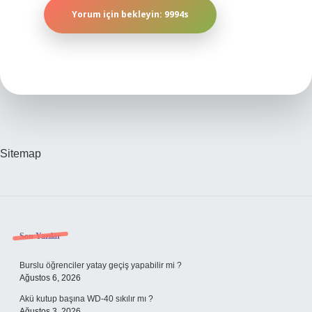
Sitemap
Sidebar
Son Yazılar
Burslu öğrenciler yatay geçiş yapabilir mi ?
Ağustos 6, 2026
Akü kutup başına WD-40 sıkılır mı ?
Ağustos 3, 2026