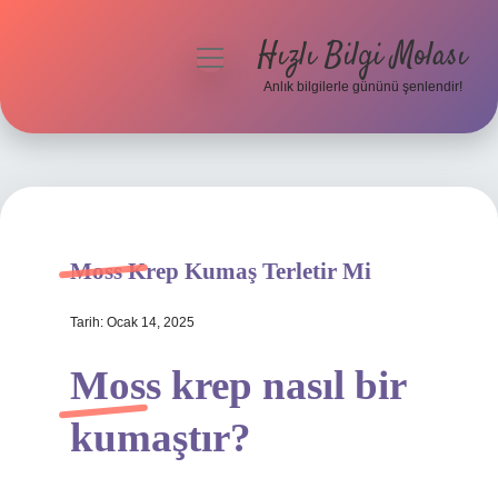
Hızlı Bilgi Molası
menüyü
aç
Anlık bilgilerle gününü şenlendir!
Anasayfa
Gizlilik Politikası
Yasal Uyarı
Moss Krep Kumaş Terletir Mi
Hakkımızda
Tarih: Ocak 14, 2025
Moss krep nasıl bir
kumaştır?