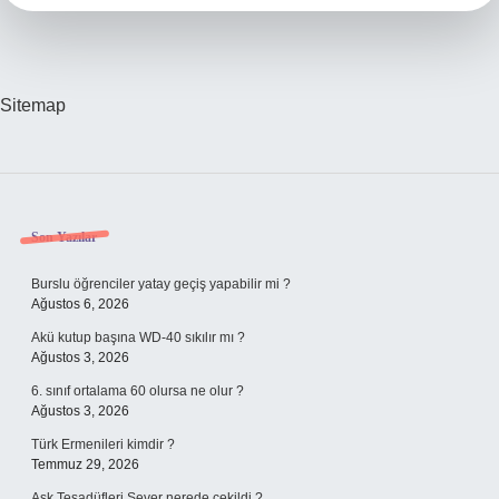
Sitemap
Sidebar
Son Yazılar
Burslu öğrenciler yatay geçiş yapabilir mi ?
Ağustos 6, 2026
Akü kutup başına WD-40 sıkılır mı ?
Ağustos 3, 2026
6. sınıf ortalama 60 olursa ne olur ?
Ağustos 3, 2026
Türk Ermenileri kimdir ?
Temmuz 29, 2026
Aşk Tesadüfleri Sever nerede çekildi ?