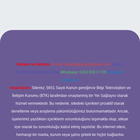
bet
Reklam ve İletişim:
E-mail:
backlinkpaneli@gmail.com
Teams:
forumhizmeti@gmail.com
Whatsapp: 0262 606 0 726
Telegram:
@karabul
Yasal Uyarı:
Sitemiz, 5651 Sayılı Kanun gereğince Bilgi Teknolojileri ve
İletişim Kurumu (BTK) tarafından onaylanmış bir Yer Sağlayıcı olarak
hizmet vermektedir. Bu nedenle, sitedeki içerikleri proaktif olarak
denetleme veya araştırma yükümlülüğümüz bulunmamaktadır. Ancak,
üyelerimiz yazdıkları içeriklerin sorumluluğunu taşımakta olup, siteye
üye olarak bu sorumluluğu kabul etmiş sayılırlar. Bu internet sitesi,
herhangi bir marka, kurum veya şahıs şirketi ile hiçbir bağlantısı