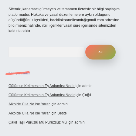
Sitemiz, kar amacı gütmeyen ve tamamen ücretsiz bir bilgi paylaşım
platformudur. Hukuka ve yasal düzenlemelere aykırı olduğunu
düşündüğünüz içerikleri,
backlinkpanelicomtr@gmail.com
adresine
bildirmeniz halinde, ilgili içerikler yasal süre içerisinde sitemizden
kaldırılacaktır.
Arama
Son yorumlar
Gülümse Kelimesinin Eş Anlamlısı Nedir
için
admin
Gülümse Kelimesinin Eş Anlamlısı Nedir
için
Çağıl
Alkolde Cila Ne Işe Yarar
için
admin
Alkolde Cila Ne Işe Yarar
için
Beste
Çakıl Taşı Pürüzlü Mü Pürüzsüz Mü
için
admin