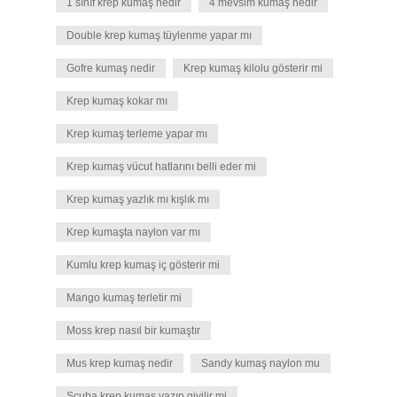
1 sınıf krep kumaş nedir
4 mevsim kumaş nedir
Double krep kumaş tüylenme yapar mı
Gofre kumaş nedir
Krep kumaş kilolu gösterir mi
Krep kumaş kokar mı
Krep kumaş terleme yapar mı
Krep kumaş vücut hatlarını belli eder mi
Krep kumaş yazlık mı kışlık mı
Krep kumaşta naylon var mı
Kumlu krep kumaş iç gösterir mi
Mango kumaş terletir mi
Moss krep nasıl bir kumaştır
Mus krep kumaş nedir
Sandy kumaş naylon mu
Scuba krep kumaş yazın giyilir mi