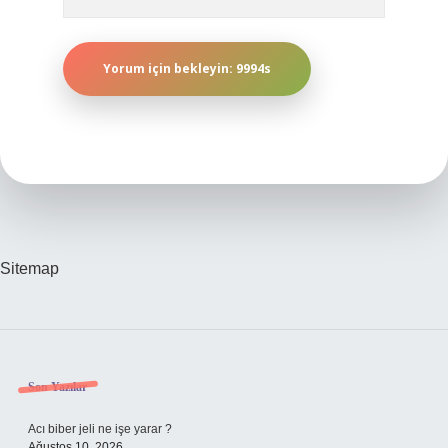
Sitemap
Sidebar
Son Yazılar
Acı biber jeli ne işe yarar ?
Ağustos 10, 2026