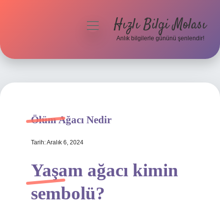
Hızlı Bilgi Molası
menüyü
aç
Anlık bilgilerle gününü şenlendir!
Anasayfa
Gizlilik Politikası
Yasal Uyarı
Ölüm Ağacı Nedir
Hakkımızda
Tarih: Aralık 6, 2024
Yaşam ağacı kimin
sembolü?