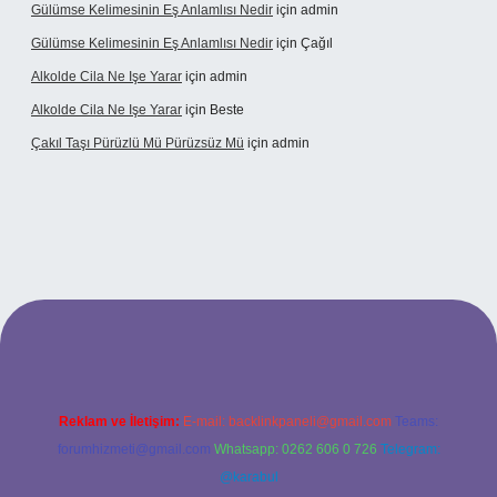
Gülümse Kelimesinin Eş Anlamlısı Nedir
için
admin
Gülümse Kelimesinin Eş Anlamlısı Nedir
için
Çağıl
Alkolde Cila Ne Işe Yarar
için
admin
Alkolde Cila Ne Işe Yarar
için
Beste
Çakıl Taşı Pürüzlü Mü Pürüzsüz Mü
için
admin
et
Reklam ve İletişim:
E-mail:
backlinkpaneli@gmail.com
Teams:
forumhizmeti@gmail.com
Whatsapp: 0262 606 0 726
Telegram:
@karabul