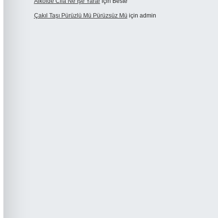
Alkolde Cila Ne Işe Yarar
için
Beste
Çakıl Taşı Pürüzlü Mü Pürüzsüz Mü
için
admin