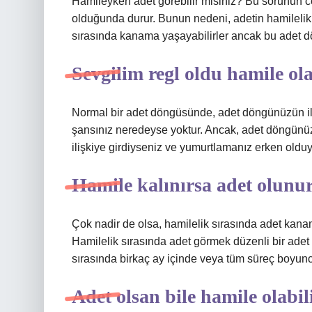
Hamileyken adet görebilir misiniz? Bu sorunun c
olduğunda durur. Bunun nedeni, adetin hamilelik
sırasında kanama yaşayabilirler ancak bu adet dön
Sevgilim regl oldu hamile ola
Normal bir adet döngüsünde, adet döngünüzün ilk 
şansınız neredeyse yoktur. Ancak, adet döngünüz 
ilişkiye girdiyseniz ve yumurtlamanız erken olduy
Hamile kalınırsa adet olunu
Çok nadir de olsa, hamilelik sırasında adet kanama
Hamilelik sırasında adet görmek düzenli bir ade
sırasında birkaç ay içinde veya tüm süreç boyunc
Adet olsan bile hamile olabil