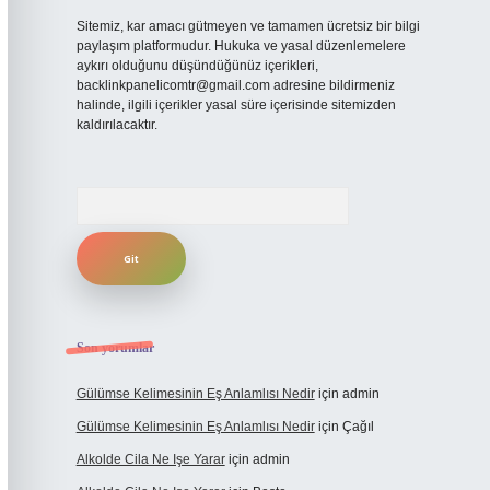
Sitemiz, kar amacı gütmeyen ve tamamen ücretsiz bir bilgi
paylaşım platformudur. Hukuka ve yasal düzenlemelere
aykırı olduğunu düşündüğünüz içerikleri,
backlinkpanelicomtr@gmail.com
adresine bildirmeniz
halinde, ilgili içerikler yasal süre içerisinde sitemizden
kaldırılacaktır.
Arama
Son yorumlar
Gülümse Kelimesinin Eş Anlamlısı Nedir
için
admin
Gülümse Kelimesinin Eş Anlamlısı Nedir
için
Çağıl
Alkolde Cila Ne Işe Yarar
için
admin