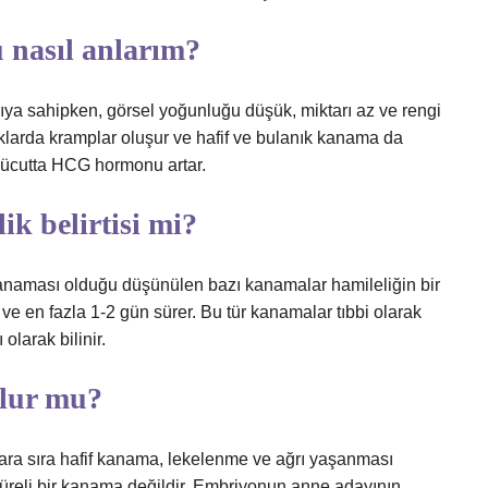
 nasıl anlarım?
pıya sahipken, görsel yoğunluğu düşük, miktarı az ve rengi
larda kramplar oluşur ve hafif ve bulanık kanama da
vücutta HCG hormonu artar.
ik belirtisi mi?
anaması olduğu düşünülen bazı kanamalar hamileliğin bir
ir ve en fazla 1-2 gün sürer. Bu tür kanamalar tıbbi olarak
larak bilinir.
olur mu?
ara sıra hafif kanama, lekelenme ve ağrı yaşanması
üreli bir kanama değildir. Embriyonun anne adayının