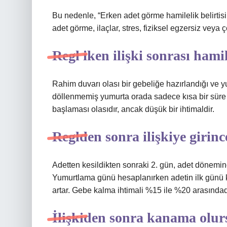
Bu nedenle, “Erken adet görme hamilelik belirtisi
adet görme, ilaçlar, stres, fiziksel egzersiz veya çe
Regl iken ilişki sonrası hami
Rahim duvarı olası bir gebeliğe hazırlandığı ve y
döllenmemiş yumurta orada sadece kısa bir süre ka
başlaması olasıdır, ancak düşük bir ihtimaldir.
Reglden sonra ilişkiye girinc
Adetten kesildikten sonraki 2. gün, adet dönemine
Yumurtlama günü hesaplanırken adetin ilk günü k
artar. Gebe kalma ihtimali %15 ile %20 arasındadı
İlişkiden sonra kanama olur