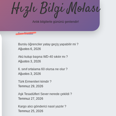
Hızlı Bilgi Molası
Anlık bilgilerle gününü şenlendir!
Sidebar
Son Yazılar
grandoperabet
Burslu öğrenciler yatay geçiş yapabilir mi ?
Ağustos 6, 2026
Akü kutup başına WD-40 sıkılır mı ?
Ağustos 3, 2026
6. sınıf ortalama 60 olursa ne olur ?
Ağustos 3, 2026
Türk Ermenileri kimdir ?
Temmuz 29, 2026
Aşk Tesadüfleri Sever nerede çekildi ?
Temmuz 27, 2026
Kargo alıcı gönderici nasıl yazılır ?
Temmuz 25, 2026