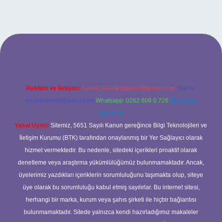
rabet
Reklam ve İletişim:
E-mail:
backlinkpaneli@gmail.com
Teams:
forumhizmeti@gmail.com
Whatsapp: 0262 606 0 726
Telegram:
@karabul
Yasal Uyarı:
Sitemiz, 5651 Sayılı Kanun gereğince Bilgi Teknolojileri ve
İletişim Kurumu (BTK) tarafından onaylanmış bir Yer Sağlayıcı olarak
hizmet vermektedir. Bu nedenle, sitedeki içerikleri proaktif olarak
denetleme veya araştırma yükümlülüğümüz bulunmamaktadır. Ancak,
üyelerimiz yazdıkları içeriklerin sorumluluğunu taşımakta olup, siteye
üye olarak bu sorumluluğu kabul etmiş sayılırlar. Bu internet sitesi,
herhangi bir marka, kurum veya şahıs şirketi ile hiçbir bağlantısı
bulunmamaktadır. Sitede yalnızca kendi hazırladığımız makaleler