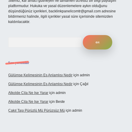
Sitemiz, kar amacı gütmeyen ve tamamen ücretsiz bir bilgi paylaşım
platformudur. Hukuka ve yasal düzenlemelere aykırı olduğunu
düşündüğünüz içerikleri,
backlinkpanelicomtr@gmail.com
adresine
bildirmeniz halinde, ilgili içerikler yasal süre içerisinde sitemizden
kaldırılacaktır.
Arama
Son yorumlar
Gülümse Kelimesinin Eş Anlamlısı Nedir
için
admin
Gülümse Kelimesinin Eş Anlamlısı Nedir
için
Çağıl
Alkolde Cila Ne Işe Yarar
için
admin
Alkolde Cila Ne Işe Yarar
için
Beste
Çakıl Taşı Pürüzlü Mü Pürüzsüz Mü
için
admin