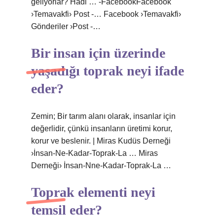
geliyorlar? Hadi … -FacebookFacebook
›Temavakfi› Post -… Facebook ›Temavakfi›
Gönderiler ›Post -…
Bir insan için üzerinde
yaşadığı toprak neyi ifade
eder?
Zemin; Bir tarım alanı olarak, insanlar için
değerlidir, çünkü insanların üretimi korur,
korur ve beslenir. | Miras Kudüs Derneği
›İnsan-Ne-Kadar-Toprak-La … Miras
Derneği› İnsan-Nne-Kadar-Toprak-La …
Toprak elementi neyi
temsil eder?