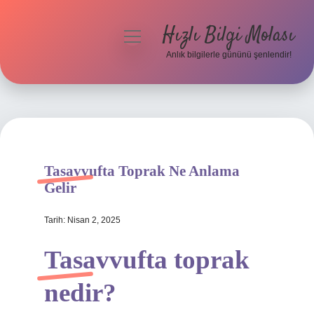
Hızlı Bilgi Molası
menüyü
aç
Anlık bilgilerle gününü şenlendir!
Anasayfa
Gizlilik Politikası
Yasal Uyarı
Tasavvufta Toprak Ne Anlama
Hakkımızda
Gelir
Tarih: Nisan 2, 2025
Tasavvufta toprak
nedir?