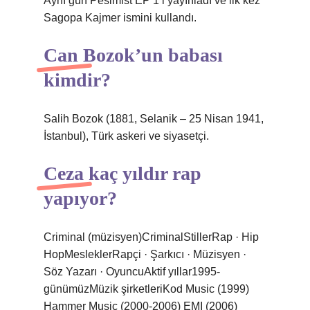
Aynı gün Pesimist EP 1’i yayınladı ve ilk kez
Sagopa Kajmer ismini kullandı.
Can Bozok’un babası
kimdir?
Salih Bozok (1881, Selanik – 25 Nisan 1941,
İstanbul), Türk askeri ve siyasetçi.
Ceza kaç yıldır rap
yapıyor?
Criminal (müzisyen)CriminalStillerRap · Hip
HopMesleklerRapçi · Şarkıcı · Müzisyen ·
Söz Yazarı · OyuncuAktif yıllar1995-
günümüzMüzik şirketleriKod Music (1999)
Hammer Music (2000-2006) EMI (2006)