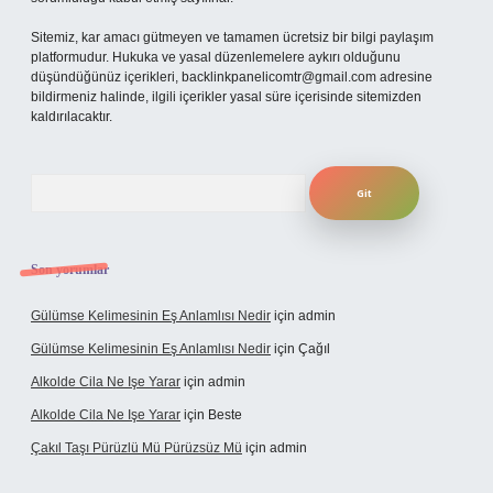
Sitemiz, kar amacı gütmeyen ve tamamen ücretsiz bir bilgi paylaşım
platformudur. Hukuka ve yasal düzenlemelere aykırı olduğunu
düşündüğünüz içerikleri,
backlinkpanelicomtr@gmail.com
adresine
bildirmeniz halinde, ilgili içerikler yasal süre içerisinde sitemizden
kaldırılacaktır.
Arama
Son yorumlar
Gülümse Kelimesinin Eş Anlamlısı Nedir
için
admin
Gülümse Kelimesinin Eş Anlamlısı Nedir
için
Çağıl
Alkolde Cila Ne Işe Yarar
için
admin
Alkolde Cila Ne Işe Yarar
için
Beste
Çakıl Taşı Pürüzlü Mü Pürüzsüz Mü
için
admin