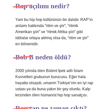
Rap açılımı nedir?
Yani bu hip hop kültürünün bir dalıdır. RAP’in
anlamı hakkında “ritim ve şiir”, “ritmik
Amerikan şiiri” ve “ritmik Afrika şiiri” gibi
iddialar ortaya atılmış olsa da, “ritim ve şiir”
en bilinenidir.
Bob B neden öldü?
2000 yılında ölen Bülent İpek adlı İslam
Kuvvetleri grubunun kurucusu. Eğer hala
hayatta olsaydı, umarım Türkiye’nin en iyi rap
ustası ya da buna yakın bir şey olurdu. Kalp
krizinden ölen hümanist hip hop sanatçısı.
Rap rap ne zaman çıktı?