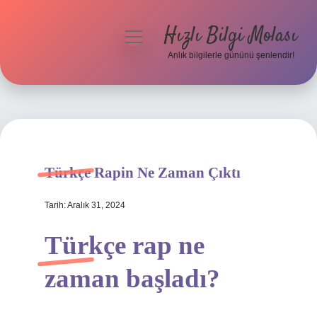
Hızlı Bilgi Molası
menüyü
aç
Anlık bilgilerle gününü şenlendir!
Anasayfa
Gizlilik Politikası
Yasal Uyarı
Türkçe Rapin Ne Zaman Çıktı
Hakkımızda
Tarih: Aralık 31, 2024
Türkçe rap ne
zaman başladı?