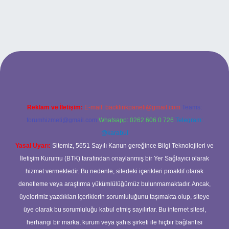
abet
Reklam ve İletişim:
E-mail:
backlinkpaneli@gmail.com
Teams:
forumhizmeti@gmail.com
Whatsapp: 0262 606 0 726
Telegram:
@karabul
Yasal Uyarı:
Sitemiz, 5651 Sayılı Kanun gereğince Bilgi Teknolojileri ve
İletişim Kurumu (BTK) tarafından onaylanmış bir Yer Sağlayıcı olarak
hizmet vermektedir. Bu nedenle, sitedeki içerikleri proaktif olarak
denetleme veya araştırma yükümlülüğümüz bulunmamaktadır. Ancak,
üyelerimiz yazdıkları içeriklerin sorumluluğunu taşımakta olup, siteye
üye olarak bu sorumluluğu kabul etmiş sayılırlar. Bu internet sitesi,
herhangi bir marka, kurum veya şahıs şirketi ile hiçbir bağlantısı