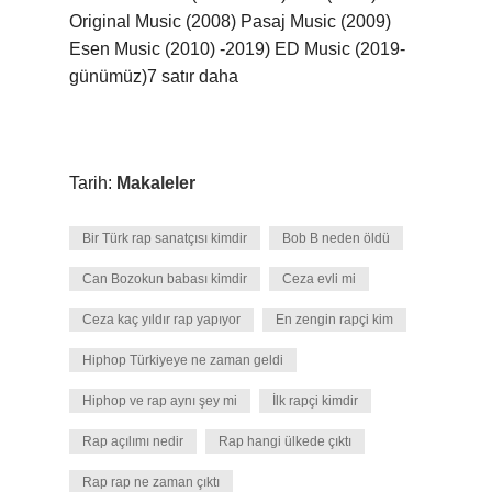
Original Music (2008) Pasaj Music (2009)
Esen Music (2010) -2019) ED Music (2019-
günümüz)7 satır daha
Tarih:
Makaleler
Bir Türk rap sanatçısı kimdir
Bob B neden öldü
Can Bozokun babası kimdir
Ceza evli mi
Ceza kaç yıldır rap yapıyor
En zengin rapçi kim
Hiphop Türkiyeye ne zaman geldi
Hiphop ve rap aynı şey mi
İlk rapçi kimdir
Rap açılımı nedir
Rap hangi ülkede çıktı
Rap rap ne zaman çıktı