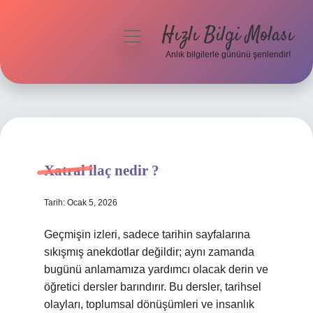
Hızlı Bilgi Molası
menüyü
aç
Anlık bilgilerle gününü şenlendir!
Anasayfa
Gizlilik Politikası
Yasal Uyarı
Xatral ilaç nedir ?
Hakkımızda
Tarih: Ocak 5, 2026
Geçmişin izleri, sadece tarihin sayfalarına
sıkışmış anekdotlar değildir; aynı zamanda
bugünü anlamamıza yardımcı olacak derin ve
öğretici dersler barındırır. Bu dersler, tarihsel
olayları, toplumsal dönüşümleri ve insanlık