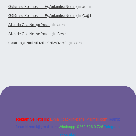
Gülümse Kelimesinin Eş Anlamlısı Nedir
için
admin
Gülümse Kelimesinin Eş Anlamlısı Nedir
için
Çağıl
Alkolde Cila Ne Işe Yarar
için
admin
Alkolde Cila Ne Işe Yarar
için
Beste
Çakıl Taşı Pürüzlü Mü Pürüzsüz Mü
için
admin
abet
Reklam ve İletişim:
E-mail:
backlinkpaneli@gmail.com
Teams:
forumhizmeti@gmail.com
Whatsapp: 0262 606 0 726
Telegram:
@karabul