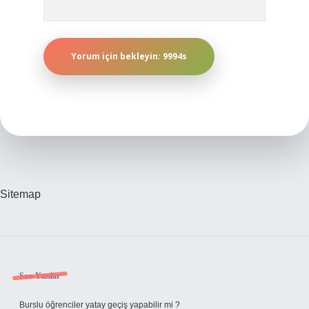
Sitemap
Sidebar
Son Yazılar
Burslu öğrenciler yatay geçiş yapabilir mi ?