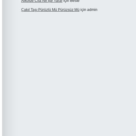
Alkolde Cila Ne Işe Yarar
için
Beste
Çakıl Taşı Pürüzlü Mü Pürüzsüz Mü
için
admin