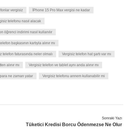
fonlar vergisiz
İPhone 15 Pro Max vergisi ne kadar
isiz telefonu nasıl alacak
on öğrenci indirimi nasıl kullanılır
telefon başkasının kartıyla alınır mı
z telefon faturasında neler olmalı
Vergisiz telefon hat şartı var mı
ten alınır mı
Vergisiz telefon ve tablet aynı anda alınır mı
 para ne zaman yatar
Vergisiz telefonu annem kullanabilir mi
Sonraki Yazı
Tüketici Kredisi Borcu Ödenmezse Ne Olur