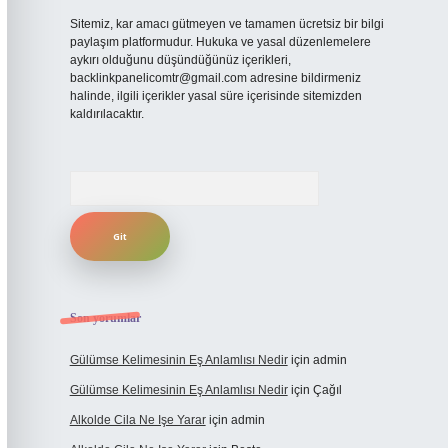
Sitemiz, kar amacı gütmeyen ve tamamen ücretsiz bir bilgi
paylaşım platformudur. Hukuka ve yasal düzenlemelere
aykırı olduğunu düşündüğünüz içerikleri,
backlinkpanelicomtr@gmail.com
adresine bildirmeniz
halinde, ilgili içerikler yasal süre içerisinde sitemizden
kaldırılacaktır.
Arama
Son yorumlar
Gülümse Kelimesinin Eş Anlamlısı Nedir
için
admin
Gülümse Kelimesinin Eş Anlamlısı Nedir
için
Çağıl
Alkolde Cila Ne Işe Yarar
için
admin